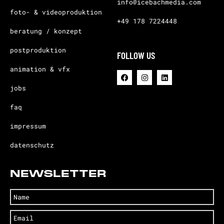
info@icebachmedia.com
foto- & videoproduktion
+49 178 7224448
beratung / konzept
postproduktion
FOLLOW US
animation & vfx
jobs
faq
impressum
datenschutz
NEWSLETTER